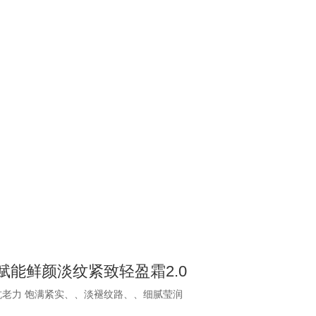
赋能鲜颜淡纹紧致轻盈霜2.0
 饱满紧实、、淡褪纹路、、细腻莹润