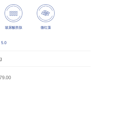
玻尿酸胜肽
微红藻
5.0
g
79.00