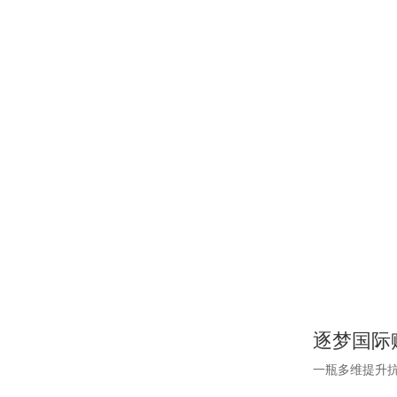
逐梦国际
一瓶多维提升抗老力